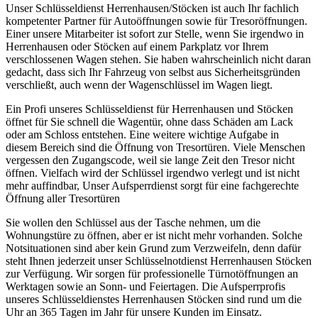
Unser Schlüsseldienst Herrenhausen/Stöcken ist auch Ihr fachlich
kompetenter Partner für Autoöffnungen sowie für Tresoröffnungen.
Einer unsere Mitarbeiter ist sofort zur Stelle, wenn Sie irgendwo in
Herrenhausen oder Stöcken auf einem Parkplatz vor Ihrem
verschlossenen Wagen stehen. Sie haben wahrscheinlich nicht daran
gedacht, dass sich Ihr Fahrzeug von selbst aus Sicherheitsgründen
verschließt, auch wenn der Wagenschlüssel im Wagen liegt.
Ein Profi unseres Schlüsseldienst für Herrenhausen und Stöcken
öffnet für Sie schnell die Wagentür, ohne dass Schäden am Lack
oder am Schloss entstehen. Eine weitere wichtige Aufgabe in
diesem Bereich sind die Öffnung von Tresortüren. Viele Menschen
vergessen den Zugangscode, weil sie lange Zeit den Tresor nicht
öffnen. Vielfach wird der Schlüssel irgendwo verlegt und ist nicht
mehr auffindbar, Unser Aufsperrdienst sorgt für eine fachgerechte
Öffnung aller Tresortüren
Sie wollen den Schlüssel aus der Tasche nehmen, um die
Wohnungstüre zu öffnen, aber er ist nicht mehr vorhanden. Solche
Notsituationen sind aber kein Grund zum Verzweifeln, denn dafür
steht Ihnen jederzeit unser Schlüsselnotdienst Herrenhausen Stöcken
zur Verfügung. Wir sorgen für professionelle Türnotöffnungen an
Werktagen sowie an Sonn- und Feiertagen. Die Aufsperrprofis
unseres Schlüsseldienstes Herrenhausen Stöcken sind rund um die
Uhr an 365 Tagen im Jahr für unsere Kunden im Einsatz.