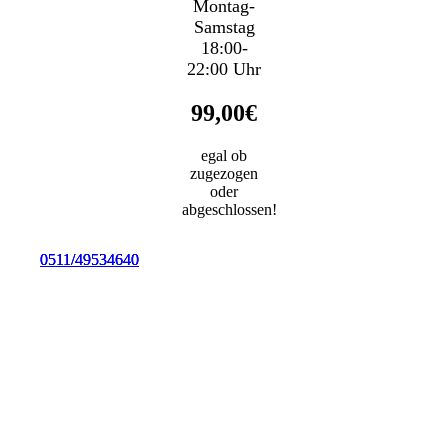
Montag-
Samstag
18:00-
22:00 Uhr
99,00€
egal ob
zugezogen
oder
abgeschlossen!
0511/49534640
0511/49534640
0511/49534640